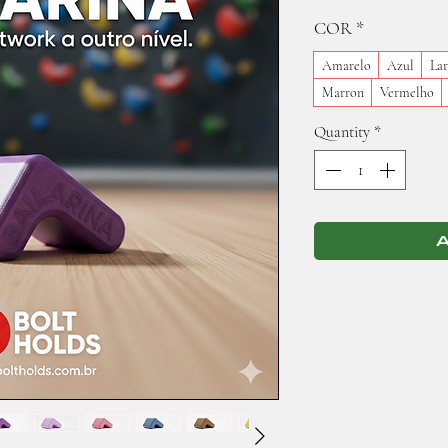
COR
*
Amarelo
Azul
Lar
Marron
Vermelho
Quantity
*
A