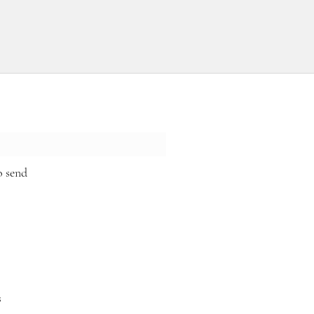
o send
s