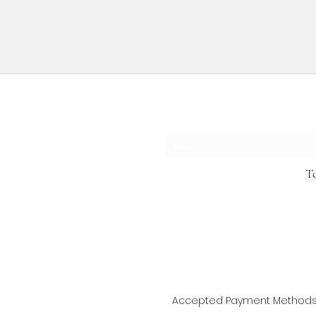
subscription form
T
Accepted Payment Method