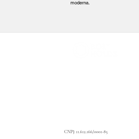
moderna.
boltholds@gmail.com
(11) 97384-3447
CNPJ: 11.612.166/0001-85