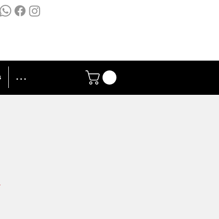
s
. . .
a
ice