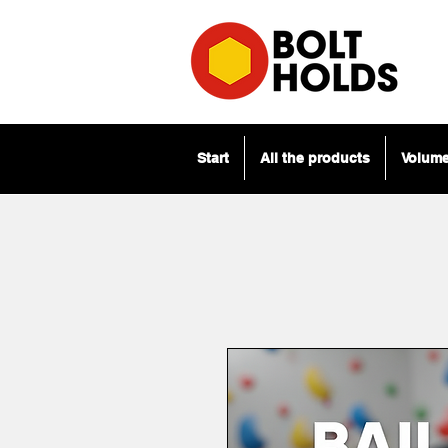
Start
All the products
Volum