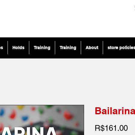
es
Holds
Training
Training
About
store policie
Bailarin
Pr
R$161.00