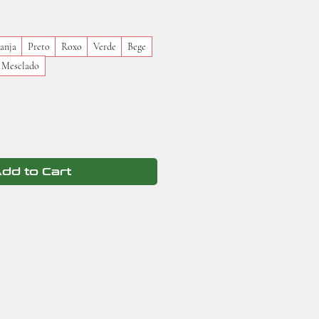
anja
Preto
Roxo
Verde
Bege
Mesclado
dd to Cart