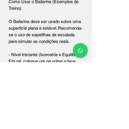
Como Usar o Bailarina (Exemplos de
Treino)
O Bailarina deve ser usado sobre uma
superfície plana e estável. Recomenda-
se o uso de sapatilhas de escalada
para simular as condições reais.
- Nível Iniciante (Isometria e Equilíbrio):
Em pé, coloque um pé sobre a face
inclinada ou a aresta do Bailarina. Tente
levantar o outro pé do chão e manter o
equilíbrio por 10 a 30 segundos. Foque
em manter o tornozelo estável, sem
"tremer".
- Nível Intermediário (Ativação de Core
e Transferência): Em posição de "avião"
(uma perna no bloco, a outra esticada
para trás, tronco inclinado à frente),