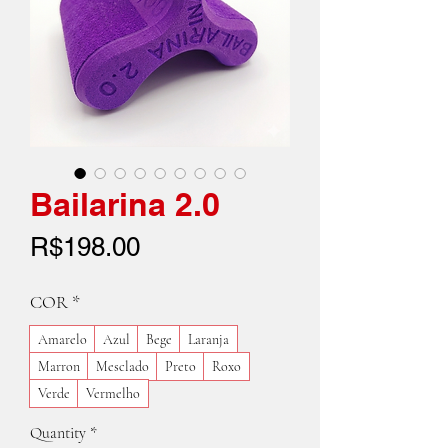
Bailarina 2.0
Price
R$198.00
COR
*
Amarelo
Azul
Bege
Laranja
Marron
Mesclado
Preto
Roxo
Verde
Vermelho
Quantity
*