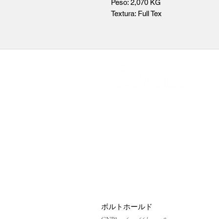
Peso: 2,070 KG
Textura: Full Tex
Bolt@boltholds.com.br
(11) 97384-3447
ボルトホールド