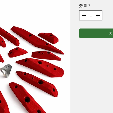
数量
*
カ