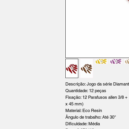
Descrição: Jogo da série Diaman
Quantidade: 12 peças
Fixação: 12 Parafusos allen 3/8 
x 45 mm)
Material: Eco Resin
Ângulo de trabalho: Até 30°
Dificuldade: Média