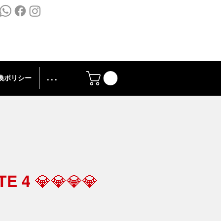
換ポリシー
. . .
E 4 💎💎💎💎
価