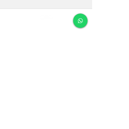
購読フォーム
送信する
Bolt@boltholds.com.br
(11) 97384-3447
利用可能な支払い方法