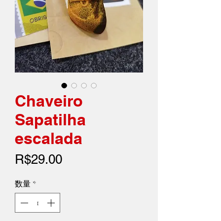
Chaveiro
Sapatilha
escalada
価
R$29.00
格
数量
*