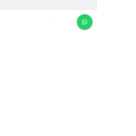
購読フォーム
送信する
Bolt@boltholds.com.br
(11) 97384-3447
利用可能な支払い方法