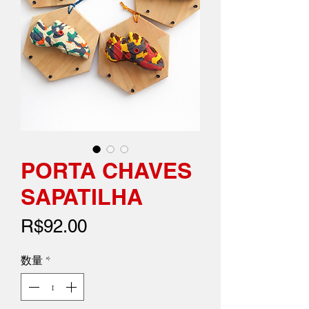
PORTA CHAVES
SAPATILHA
価
R$92.00
格
数量
*