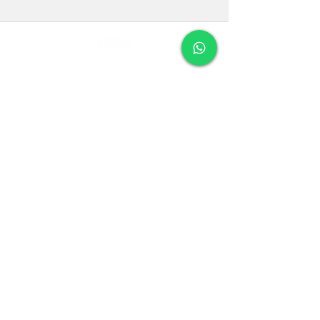
Formulário de assinatura
Enviar
boltholds@gmail.com
+55 11 97384 3447
Pague com