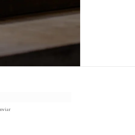
tura
nviar