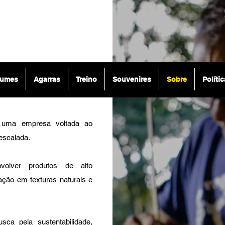
 Nós
lumes
Agarras
Treino
Souvenires
Sobre
Políti
uma empresa voltada ao
escalada.
nvolver produtos de alto
ção em texturas naturais e
a pela sustentabilidade,