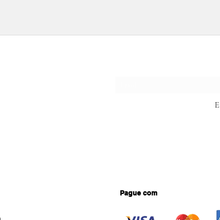
Formulário de assina
E
Pague com
0