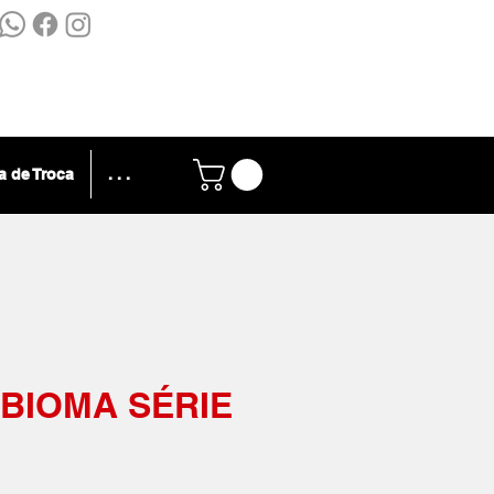
ca de Troca
. . .
 BIOMA SÉRIE
reço