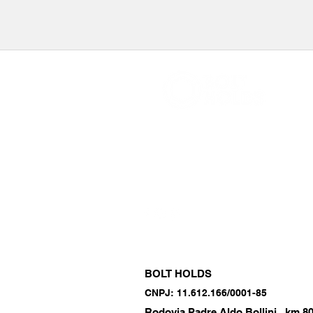
boltholds@gmail.com
+55 11 97384 3447
BOLT HOLDS
CNPJ: 11.612.166/0001-85
Rodovia Padre Aldo Bollini ,km 8