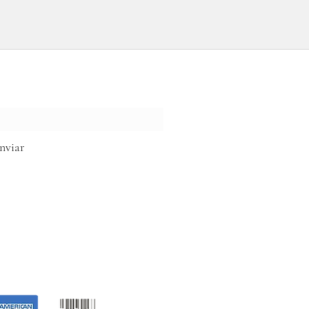
tura
nviar