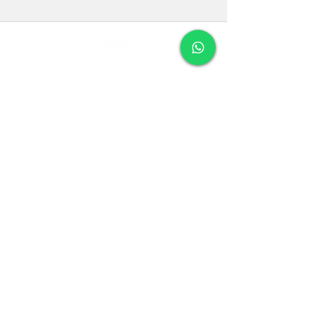
Formulário de assinatura
Enviar
boltholds@gmail.com
+55 11 97384 3447
Pague com