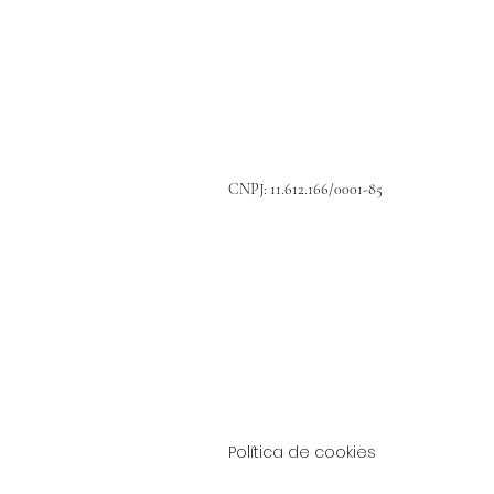
(11) 97384-3447
CNPJ: 11.612.166/0001-85
Carretera Padre Aldo Bollini , km 80
Piraçaia - SP
CEP 12970-000
Política de cookies