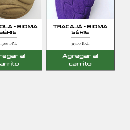
OLA - BIOMA
TRACAJÁ - BIOMA
SÉRIE
SÉRIE
recio
Precio
317,00 BRL
317,00 BRL
regar al
Agregar al
arrito
carrito