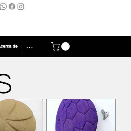
cerca de
. . .
s