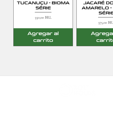
TUCANUÇU - BIOMA
JACARÉ DO
SÉRIE
AMARELO -
SÉRI
Precio
550,00 BRL
Precio
375,00 BR
Agregar al
Agregar
carrito
carri
boltholds@gmail.com