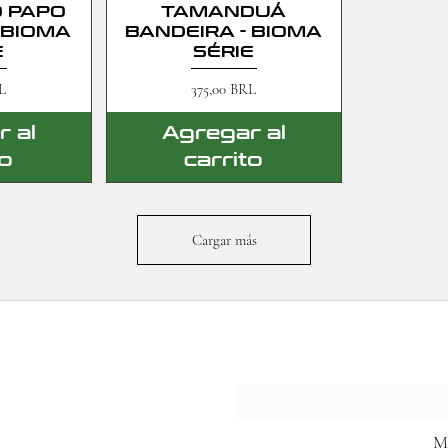
 PAPO
TAMANDUÁ
 BIOMA
BANDEIRA - BIOMA
E
SÉRIE
Precio
L
375,00 BRL
 al
Agregar al
to
carrito
Cargar más
formulario de suscrip
M