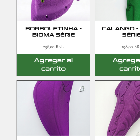
BORBOLETINHA -
CALANGO -
BIOMA SÉRIE
SÉRI
Precio
Precio
258,00 BRL
198,00 BR
Agregar al
Agregar
carrito
carri