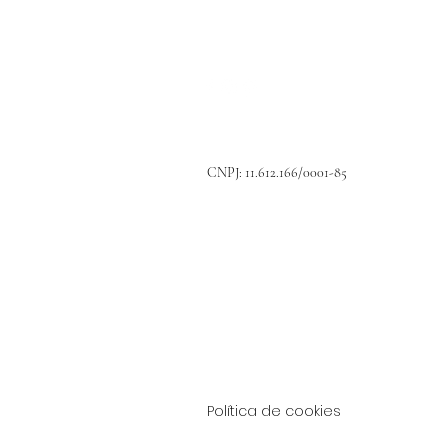
(11) 97384-3447
CNPJ: 11.612.166/0001-85
Carretera Padre Aldo Bollini , km 80
Piraçaia - SP
CEP 12970-000
Política de cookies