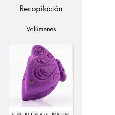
Recopilación
Volúmenes
BORBOLETINHA - BIOMA SÉRIE
CALANGO - BIOM