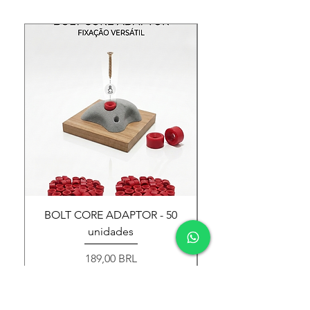
BOLT CORE ADAPTOR - 50
BOLT CORE ADAPT
unidades
Precio
189,00 BRL
Agregar al carrito
Agregar al c