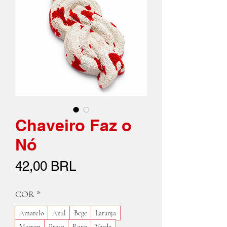
Chaveiro Faz o
Nó
Precio
42,00 BRL
COR
*
Amarelo
Azul
Bege
Laranja
Marron
Preto
Roxo
Verde